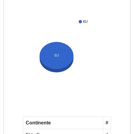
EU
EU
Continente
#