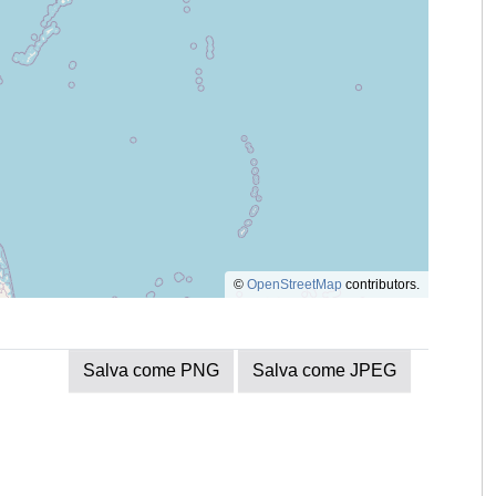
©
OpenStreetMap
contributors.
Salva come PNG
Salva come JPEG