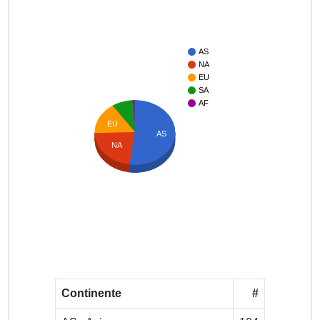
AS
NA
EU
SA
AF
EU
AS
NA
Continente
#