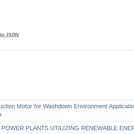
mato JSON
uction Motor for Washdown Environment Applicati
o
 POWER PLANTS UTILIZING RENEWABLE EN