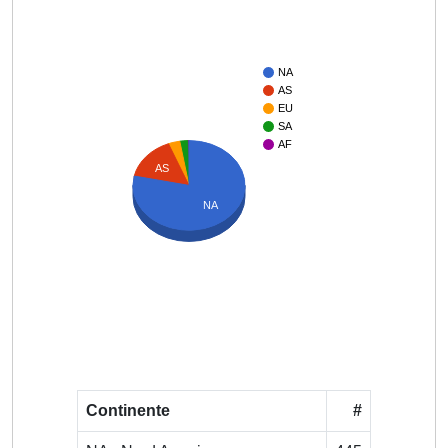
NA
AS
EU
SA
AF
AS
NA
Continente
#