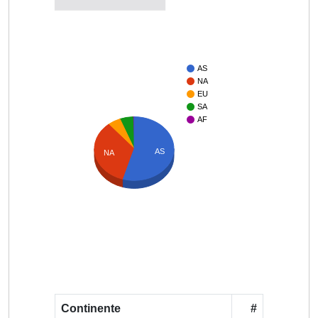
AS
NA
EU
SA
AF
AS
NA
Continente
#