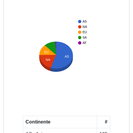
AS
NA
EU
SA
AF
EU
AS
NA
Continente
#