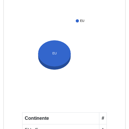
EU
EU
Continente
#