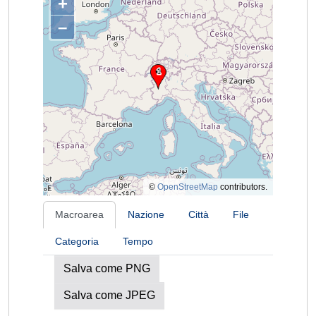
+
–
©
OpenStreetMap
contributors.
Macroarea
Nazione
Città
File
Categoria
Tempo
Salva come PNG
Salva come JPEG