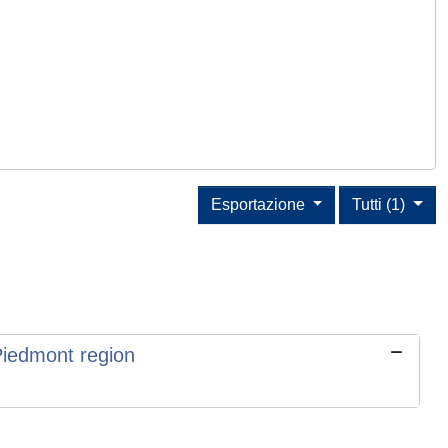
Esportazione
Tutti (1)
Piedmont region