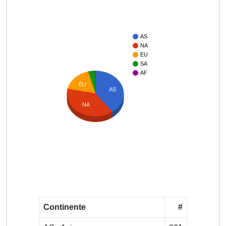
AS
NA
EU
SA
AF
EU
AS
NA
Continente
#