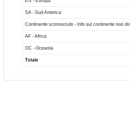
EU - Europa
SA - Sud America
Continente sconosciuto - Info sul continente non dis
AF - Africa
OC - Oceania
Totale
Powered by
IRIS
-
about IRIS
-
Utilizzo dei cookie
-