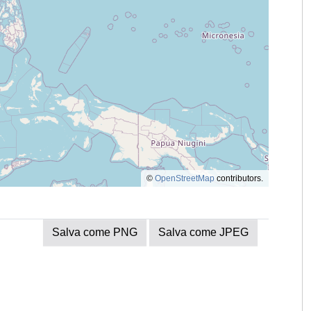
©
OpenStreetMap
contributors.
Salva come PNG
Salva come JPEG