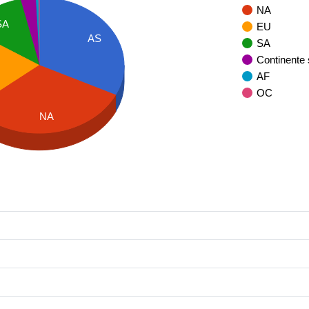
NA
SA
EU
AS
SA
Continente
AF
OC
NA