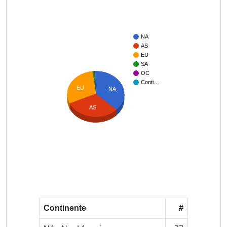
NA
AS
EU
SA
OC
Conti…
EU
NA
AS
Continente
#