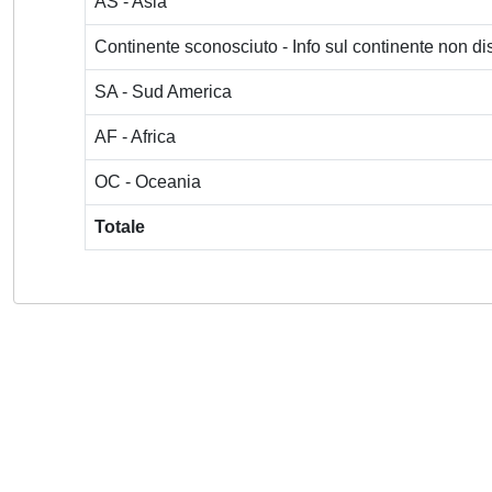
AS - Asia
Continente sconosciuto - Info sul continente non dis
SA - Sud America
AF - Africa
OC - Oceania
Totale
Powered by
IRIS
-
about IRIS
-
Utilizzo dei cookie
-