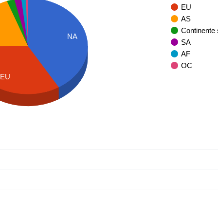
EU
AS
Continente
NA
SA
AF
OC
EU