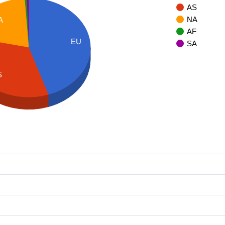
AS
NA
A
AF
EU
SA
S