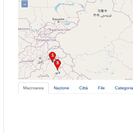
–
Macroarea
Nazione
Città
File
Categori