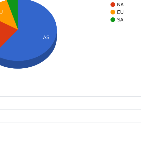
NA
U
EU
SA
AS