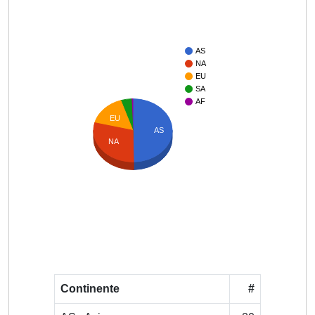
AS
NA
EU
SA
AF
EU
AS
NA
Continente
#