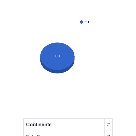
EU
EU
Continente
#