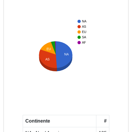
NA
AS
EU
SA
AF
EU
NA
AS
Continente
#