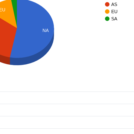
AS
EU
EU
SA
NA