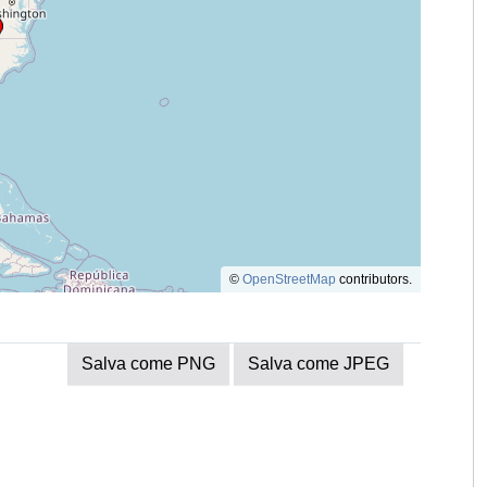
©
OpenStreetMap
contributors.
Salva come PNG
Salva come JPEG