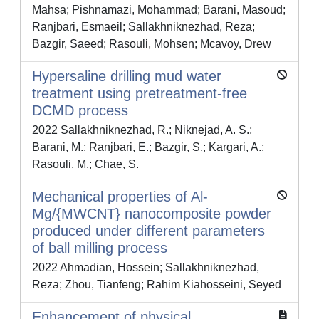
Mahsa; Pishnamazi, Mohammad; Barani, Masoud;
Ranjbari, Esmaeil; Sallakhniknezhad, Reza;
Bazgir, Saeed; Rasouli, Mohsen; Mcavoy, Drew
Hypersaline drilling mud water
treatment using pretreatment-free
DCMD process
2022 Sallakhniknezhad, R.; Niknejad, A. S.;
Barani, M.; Ranjbari, E.; Bazgir, S.; Kargari, A.;
Rasouli, M.; Chae, S.
Mechanical properties of Al-
Mg/{MWCNT} nanocomposite powder
produced under different parameters
of ball milling process
2022 Ahmadian, Hossein; Sallakhniknezhad,
Reza; Zhou, Tianfeng; Rahim Kiahosseini, Seyed
Enhancement of physical