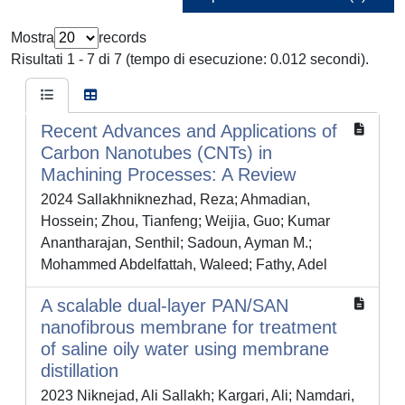
Mostra
records
Risultati 1 - 7 di 7 (tempo di esecuzione: 0.012 secondi).
Recent Advances and Applications of
Carbon Nanotubes (CNTs) in
Machining Processes: A Review
2024 Sallakhniknezhad, Reza; Ahmadian,
Hossein; Zhou, Tianfeng; Weijia, Guo; Kumar
Anantharajan, Senthil; Sadoun, Ayman M.;
Mohammed Abdelfattah, Waleed; Fathy, Adel
A scalable dual-layer PAN/SAN
nanofibrous membrane for treatment
of saline oily water using membrane
distillation
2023 Niknejad, Ali Sallakh; Kargari, Ali; Namdari,