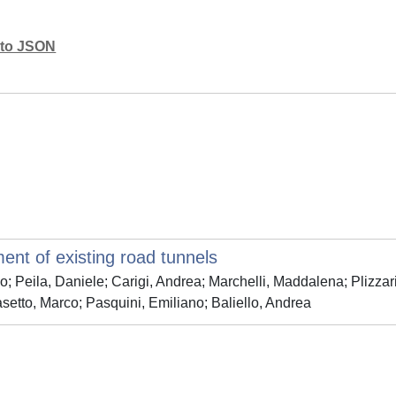
mato JSON
ent of existing road tunnels
io; Peila, Daniele; Carigi, Andrea; Marchelli, Maddalena; Plizza
Pasetto, Marco; Pasquini, Emiliano; Baliello, Andrea