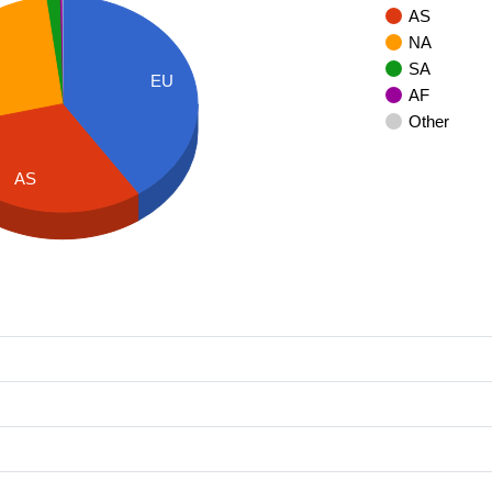
AS
NA
SA
EU
AF
Other
AS