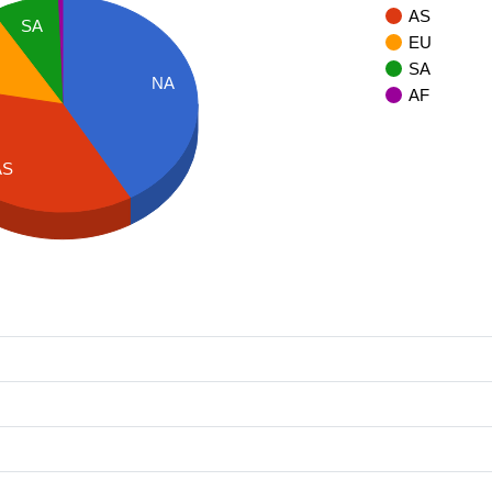
AS
SA
EU
SA
NA
AF
AS