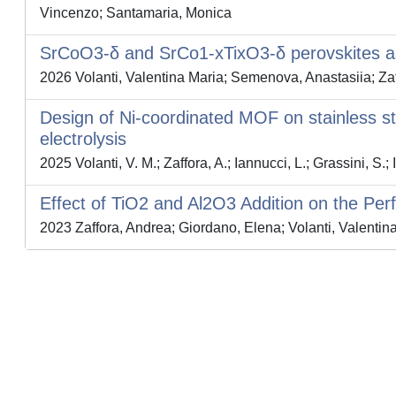
Vincenzo; Santamaria, Monica
SrCoO3-δ and SrCo1-xTixO3-δ perovskites as e
2026 Volanti, Valentina Maria; Semenova, Anastasiia; Zaf
Design of Ni-coordinated MOF on stainless stee
electrolysis
2025 Volanti, V. M.; Zaffora, A.; Iannucci, L.; Grassini, S.;
Effect of TiO2 and Al2O3 Addition on the Pe
2023 Zaffora, Andrea; Giordano, Elena; Volanti, Valentin
Powered by
IRIS
-
about IRIS
-
Utilizzo dei cookie
-