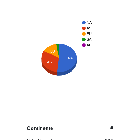
NA
AS
EU
SA
AF
EU
NA
AS
Continente
#