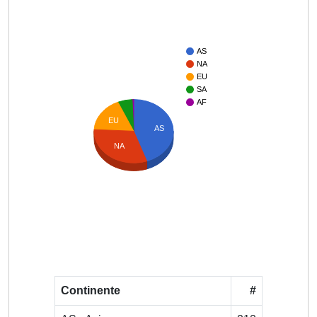
AS
NA
EU
SA
AF
EU
AS
NA
Continente
#