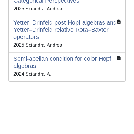
Categorical Perspectives
2025 Sciandra, Andrea
Yetter–Drinfeld post-Hopf algebras and
Yetter–Drinfeld relative Rota–Baxter
operators
2025 Sciandra, Andrea
Semi-abelian condition for color Hopf
algebras
2024 Sciandra, A.
Powered by
IRIS
-
about IRIS
-
Utilizzo dei cookie
-
Privacy
Copyright © 2026