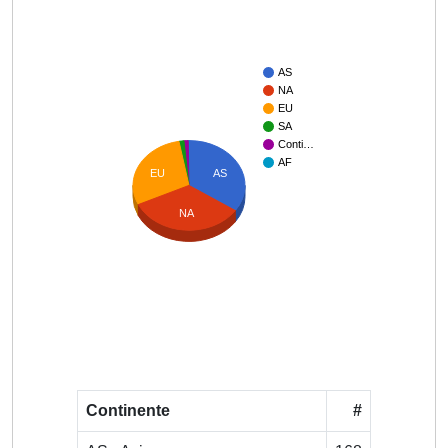
AS
NA
EU
SA
Conti…
AF
AS
EU
NA
Continente
#