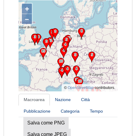
+
–
©
OpenStreetMap
contributors.
Macroarea
Nazione
Città
Pubblicazione
Categoria
Tempo
Salva come PNG
Salva come JPEG