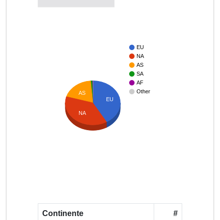
EU
NA
AS
SA
AF
Other
AS
EU
NA
Continente
#