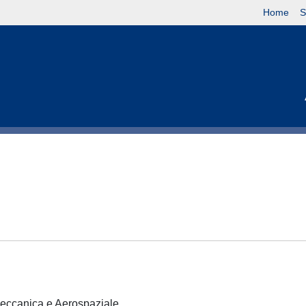
Home
S
 Meccanica e Aerospaziale