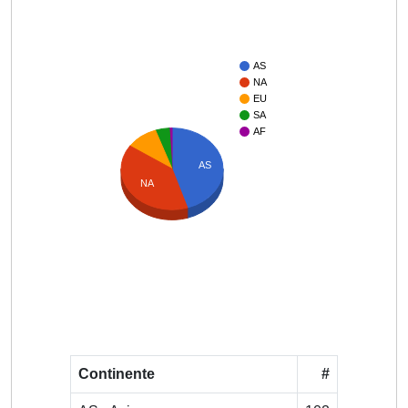
AS
NA
EU
SA
AF
AS
NA
Continente
#