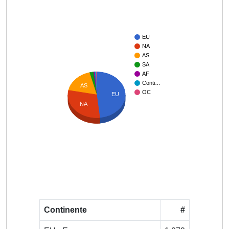
EU
NA
AS
SA
AF
Conti…
AS
OC
EU
NA
Continente
#