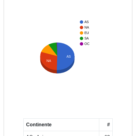
AS
NA
EU
SA
OC
AS
NA
Continente
#