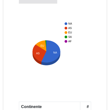
NA
AS
EU
SA
AF
EU
NA
AS
Continente
#