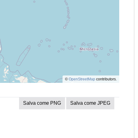
©
OpenStreetMap
contributors.
Salva come PNG
Salva come JPEG