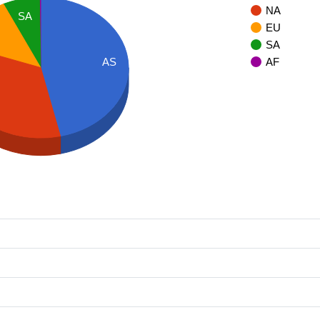
NA
SA
EU
SA
AS
AF