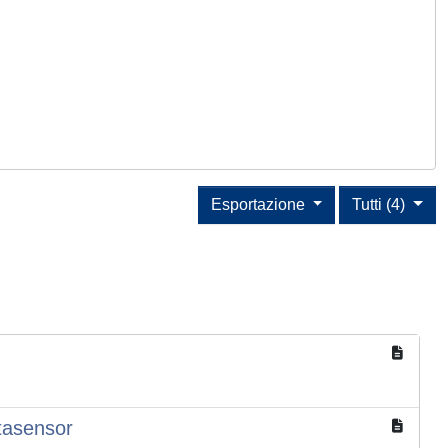
Esportazione
Tutti (4)
etasensor