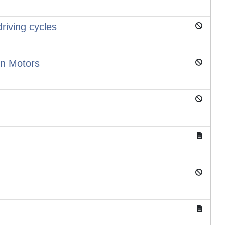
driving cycles
on Motors