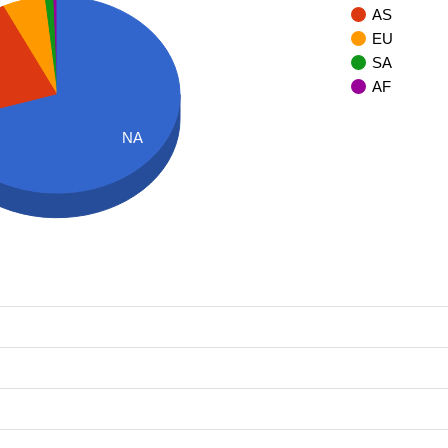
AS
EU
SA
AF
NA