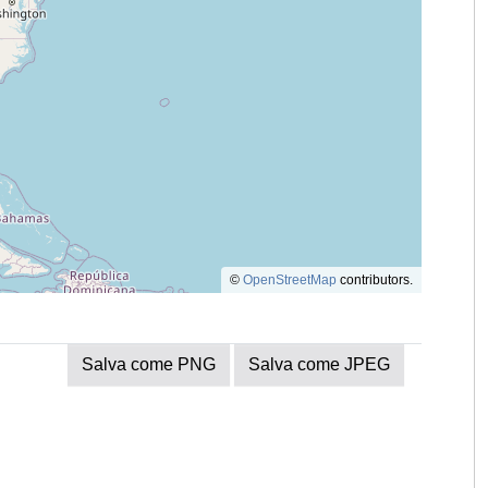
©
OpenStreetMap
contributors.
Salva come PNG
Salva come JPEG