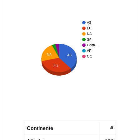
AS
EU
NA
SA
Conti…
AF
NA
AS
OC
EU
Continente
#