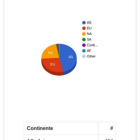
AS
EU
NA
SA
Conti…
AF
NA
Other
AS
EU
Continente
#