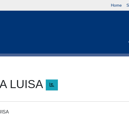
Home
S
A LUISA
UISA