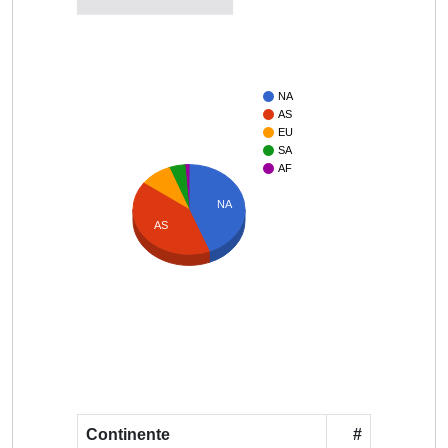
NA
AS
EU
SA
AF
NA
AS
Continente
#