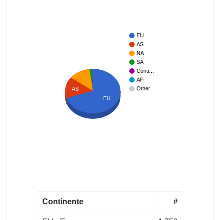
EU
AS
NA
SA
Conti…
AF
Other
AS
EU
Continente
#