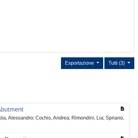
Esportazione
Tutti (3)
 Abutment
lia, Alessandro; Cochis, Andrea; Rimondini, Lia; Spriano,