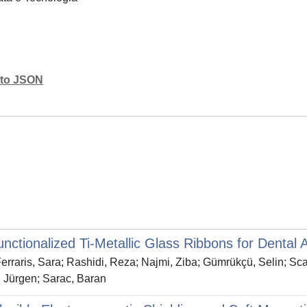
mato JSON
unctionalized Ti-Metallic Glass Ribbons for Dental
Ferraris, Sara; Rashidi, Reza; Najmi, Ziba; Gümrükçü, Selin; Sca
, Jürgen; Sarac, Baran