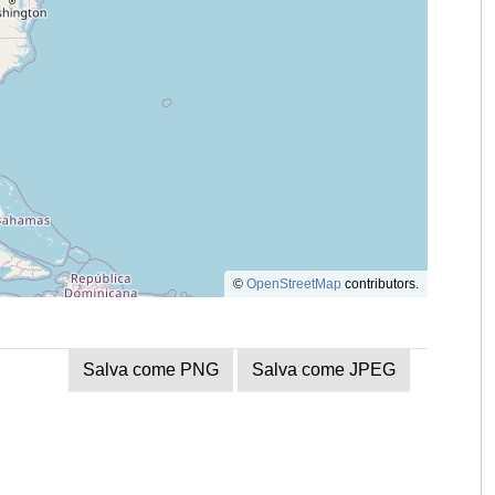
©
OpenStreetMap
contributors.
Salva come PNG
Salva come JPEG