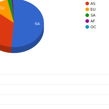
AS
EU
EU
SA
AF
NA
OC