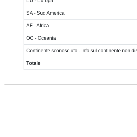
EU - Europa
SA - Sud America
AF - Africa
OC - Oceania
Continente sconosciuto - Info sul continente non dis
Totale
Powered by
IRIS
-
about IRIS
-
Utilizzo dei cookie
-