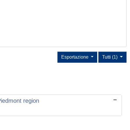
Esportazione
Tutti (1)
Piedmont region