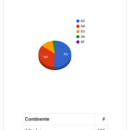
AS
NA
EU
SA
AF
AS
NA
Continente
#