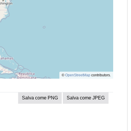
©
OpenStreetMap
contributors.
Salva come PNG
Salva come JPEG