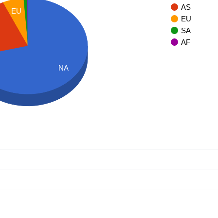
AS
EU
EU
SA
AF
NA