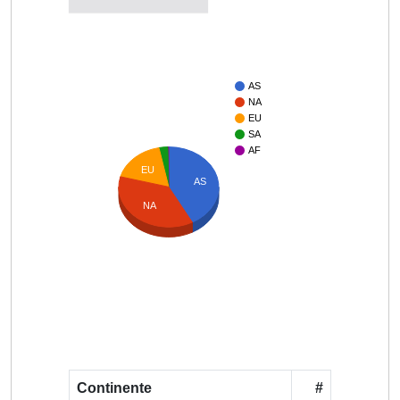
AS
NA
EU
SA
AF
EU
AS
NA
Continente
#