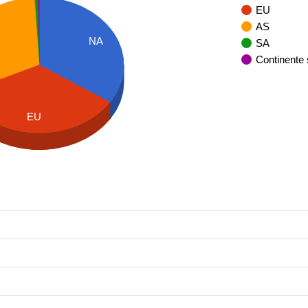
EU
AS
NA
SA
Continente
EU